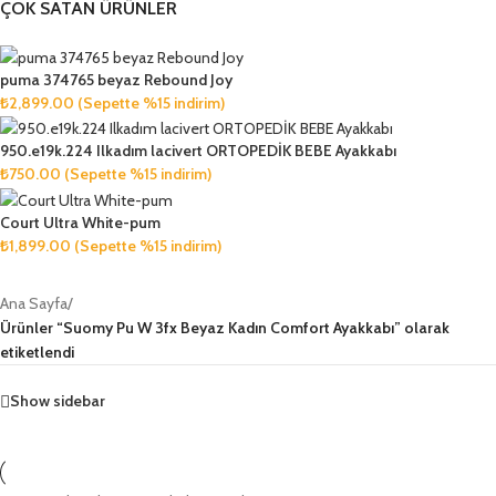
ÇOK SATAN ÜRÜNLER
puma 374765 beyaz Rebound Joy
₺
2,899.00
(Sepette %15 indirim)
950.e19k.224 Ilkadım lacivert ORTOPEDİK BEBE Ayakkabı
₺
750.00
(Sepette %15 indirim)
Court Ultra White-pum
₺
1,899.00
(Sepette %15 indirim)
Ana Sayfa
/
Ürünler “Suomy Pu W 3fx Beyaz Kadın Comfort Ayakkabı” olarak
etiketlendi
Show sidebar