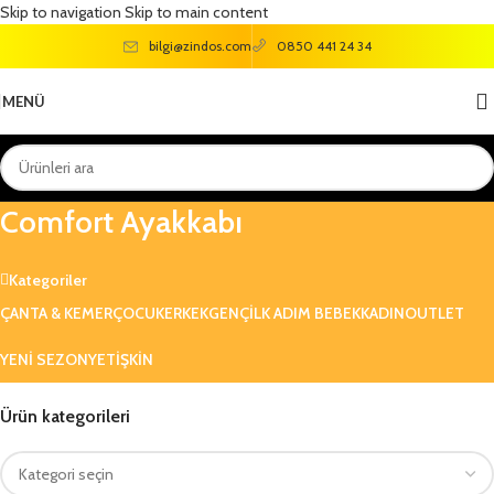
Skip to navigation
Skip to main content
bilgi@zindos.com
0850 441 24 34
MENÜ
Suomy Pu W 3fx Beyaz Kadın
Comfort Ayakkabı
Kategoriler
ÇANTA & KEMER
ÇOCUK
ERKEK
GENÇ
ILK ADIM BEBEK
KADIN
OUTLET
YENI SEZON
YETIŞKIN
Ürün kategorileri