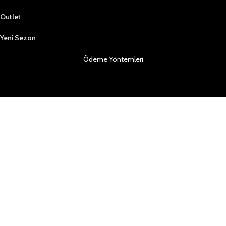
Outlet
Yeni Sezon
Ödeme Yöntemleri
Sosyal Medya da Bizi Takip Edin
Copyright ©2023 Tüm hakları saklıdır | ZİNDOS AYAKKABI A.Ş
Mağaza
Filtreler