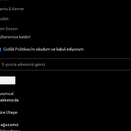
anta & Kemer
utlet
eni Sezon
ültenimize katılın!
Gizlilik Politikası
'nı okudum ve kabul ediyorum
urumsal
akkımızda
ize Ulaşın
ağazamız