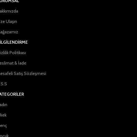
URUMSAL
akkımızda
ize Ulaşın
ağazamız
İLGİLENDİRME
zlilik Politikası
eslimat & İade
esafeli Satış Sözleşmesi
.S.S
ATEGORILER
adın
rkek
enç
ocuk