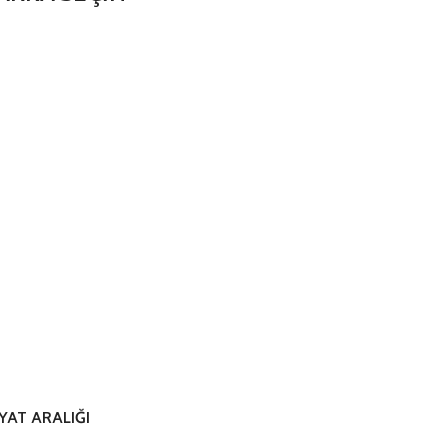
İYAT ARALIĞI