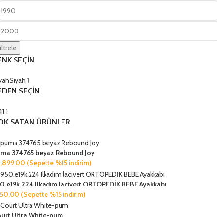
iltrele
ENK SEÇİN
yah
Siyah
1
EDEN SEÇİN
41
1
OK SATAN ÜRÜNLER
ma 374765 beyaz Rebound Joy
2,899.00
(Sepette %15 indirim)
0.e19k.224 Ilkadım lacivert ORTOPEDİK BEBE Ayakkabı
750.00
(Sepette %15 indirim)
urt Ultra White-pum