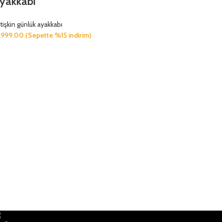
yakkabı
tişkin günlük ayakkabı
,999.00
(Sepette %15 indirim)