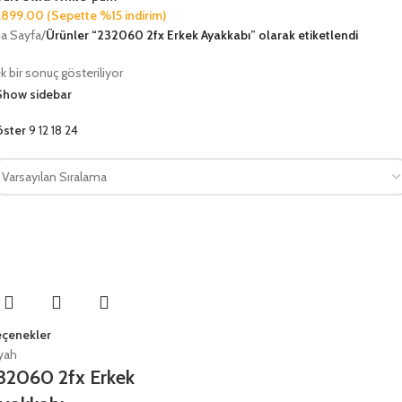
,899.00
(Sepette %15 indirim)
a Sayfa
/
Ürünler “232060 2fx Erkek Ayakkabı” olarak etiketlendi
k bir sonuç gösteriliyor
Show sidebar
öster
9
12
18
24
çenekler
yah
32060 2fx Erkek