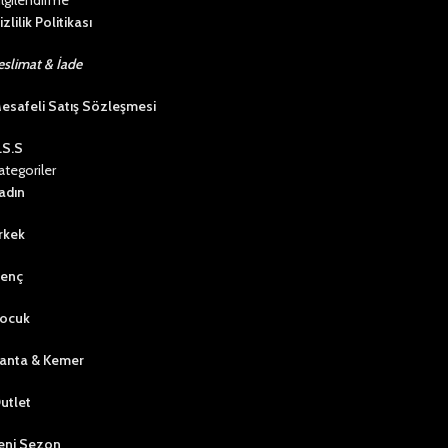
ilgilendirme
izlilik Politikası
eslimat & İade
esafeli Satış Sözleşmesi
.S.S
ategoriler
adın
rkek
enç
ocuk
anta & Kemer
utlet
eni Sezon