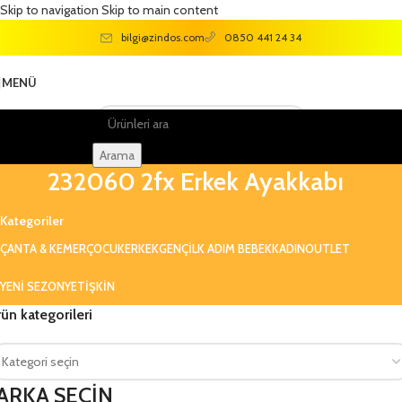
Skip to navigation
Skip to main content
bilgi@zindos.com
0850 441 24 34
MENÜ
Arama
232060 2fx Erkek Ayakkabı
Kategoriler
ÇANTA & KEMER
ÇOCUK
ERKEK
GENÇ
ILK ADIM BEBEK
KADIN
OUTLET
YENI SEZON
YETIŞKIN
ün kategorileri
ARKA SEÇİN