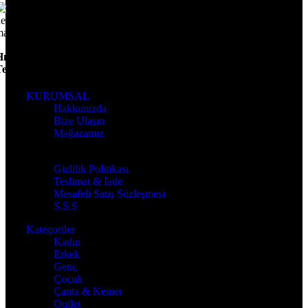
ızlı
Teslimat
KURUMSAL
Hakkımızda
Bize Ulaşın
Mağazamız
BİLGİLENDİRME
Gizlilik Politikası
Teslimat & İade
Mesafeli Satış Sözleşmesi
S.S.S
Kategoriler
Kadın
Erkek
Genç
Çocuk
Çanta & Kemer
Outlet