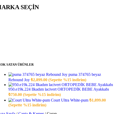
ARKA SEÇİN
ÇOK SATAN ÜRÜNLER
puma 374765 beyaz
Rebound Joy
₺
2,899.00
(Sepette %15 indirim)
950.e19k.224 Ilkadım lacivert ORTOPEDİK BEBE Ayakkabı
₺
750.00
(Sepette %15 indirim)
Court Ultra White-pum
₺
1,899.00
(Sepette %15 indirim)
Ana Sayfa
/
Çanta & Kemer
/
Çorap