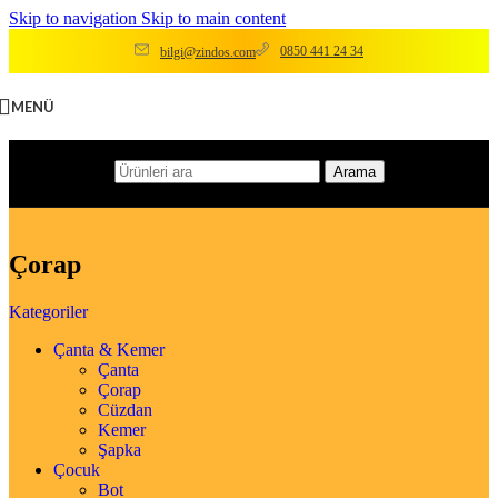
Skip to navigation
Skip to main content
0850 441 24 34
bilgi@zindos.com
MENÜ
Arama
Çorap
Kategoriler
Çanta & Kemer
Çanta
Çorap
Cüzdan
Kemer
Şapka
Çocuk
Bot