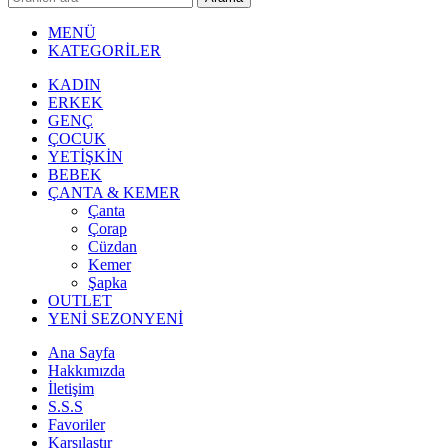
MENÜ
KATEGORİLER
KADIN
ERKEK
GENÇ
ÇOCUK
YETİŞKİN
BEBEK
ÇANTA & KEMER
Çanta
Çorap
Cüzdan
Kemer
Şapka
OUTLET
YENİ SEZON
YENİ
Ana Sayfa
Hakkımızda
İletişim
S.S.S
Favoriler
Karşılaştır