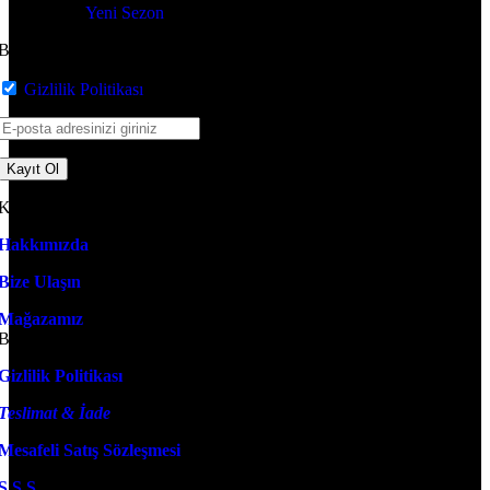
Yeni Sezon
Bültenimize katılın!
Gizlilik Politikası
'nı okudum ve kabul ediyorum
Kurumsal
Hakkımızda
Bize Ulaşın
Mağazamız
Bilgilendirme
Gizlilik Politikası
Teslimat & İade
Mesafeli Satış Sözleşmesi
S.S.S