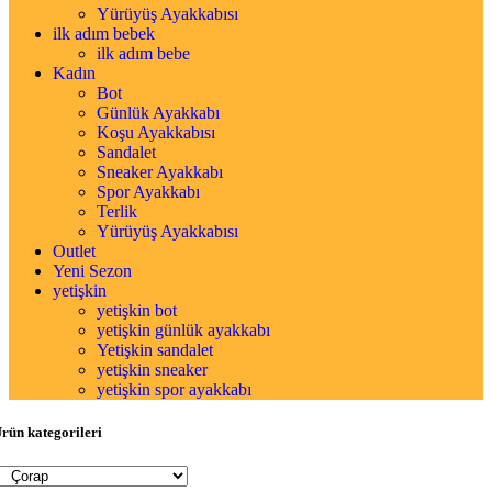
Yürüyüş Ayakkabısı
ilk adım bebek
ilk adım bebe
Kadın
Bot
Günlük Ayakkabı
Koşu Ayakkabısı
Sandalet
Sneaker Ayakkabı
Spor Ayakkabı
Terlik
Yürüyüş Ayakkabısı
Outlet
Yeni Sezon
yetişkin
yetişkin bot
yetişkin günlük ayakkabı
Yetişkin sandalet
yetişkin sneaker
yetişkin spor ayakkabı
rün kategorileri