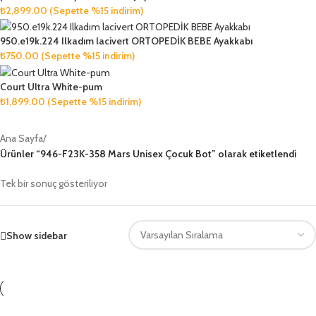
₺
2,899.00
(Sepette %15 indirim)
950.e19k.224 Ilkadım lacivert ORTOPEDİK BEBE Ayakkabı
₺
750.00
(Sepette %15 indirim)
Court Ultra White-pum
₺
1,899.00
(Sepette %15 indirim)
Ana Sayfa
/
Ürünler “946-F23K-358 Mars Unisex Çocuk Bot” olarak etiketlendi
Tek bir sonuç gösteriliyor
Show sidebar