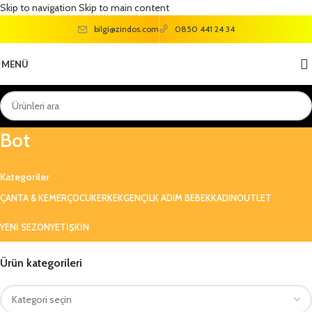
Skip to navigation
Skip to main content
bilgi@zindos.com
0850 441 24 34
MENÜ
946-F23K-358 Mars Unisex Çocuk
Bot
Kategoriler
ÇANTA & KEMER
ÇOCUK
ERKEK
GENÇ
ILK ADIM BEBEK
KADIN
OUTLET
YENI SEZON
YETIŞKIN
Ürün kategorileri