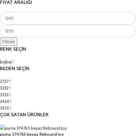
FİYAT ARALIĞI
Filtrele
RENK SEÇİN
bej
bej
1
BEDEN SEÇİN
27
27
1
32
32
1
33
33
1
34
34
1
35
35
1
ÇOK SATAN ÜRÜNLER
puma 374765 beyaz Rebound Joy