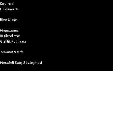
Kurumsal
Hakkımızda
Bize Ulaşın
Mağazamız
Bilgilendirme
Gizlilik Politikası
Teslimat & İade
Mesafeli Satış Sözleşmesi
S.S.S
Kategoriler
Kadın
Erkek
Genç