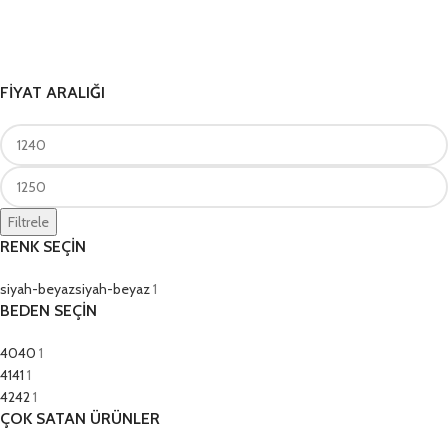
FİYAT ARALIĞI
Filtrele
RENK SEÇİN
siyah-beyaz
siyah-beyaz
1
BEDEN SEÇİN
40
40
1
41
41
1
42
42
1
ÇOK SATAN ÜRÜNLER