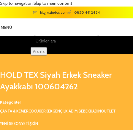
Skip to navigation
Skip to main content
bilgi@zindos.com
0850 441 24 34
MENÜ
Arama
HOLD TEX Siyah Erkek Sneaker
Ayakkabı 100604262
Kategoriler
ÇANTA & KEMER
ÇOCUK
ERKEK
GENÇ
ILK ADIM BEBEK
KADIN
OUTLET
YENI SEZON
YETIŞKIN