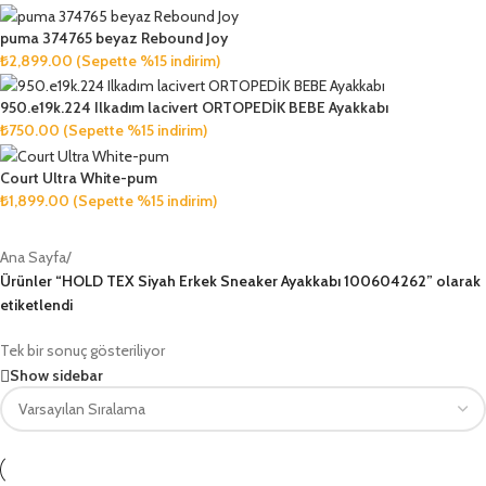
puma 374765 beyaz Rebound Joy
₺
2,899.00
(Sepette %15 indirim)
950.e19k.224 Ilkadım lacivert ORTOPEDİK BEBE Ayakkabı
₺
750.00
(Sepette %15 indirim)
Court Ultra White-pum
₺
1,899.00
(Sepette %15 indirim)
Ana Sayfa
/
Ürünler “HOLD TEX Siyah Erkek Sneaker Ayakkabı 100604262” olarak
etiketlendi
Tek bir sonuç gösteriliyor
Show sidebar