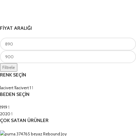
FİYAT ARALIĞI
Filtrele
RENK SEÇİN
lacivert 1
lacivert 1
1
BEDEN SEÇİN
19
19
1
20
20
1
ÇOK SATAN ÜRÜNLER