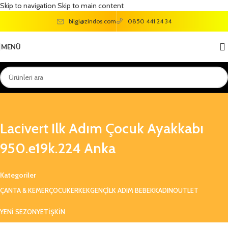
Skip to navigation
Skip to main content
bilgi@zindos.com
0850 441 24 34
MENÜ
Lacivert Ilk Adım Çocuk Ayakkabı
950.e19k.224 Anka
Kategoriler
ÇANTA & KEMER
ÇOCUK
ERKEK
GENÇ
ILK ADIM BEBEK
KADIN
OUTLET
YENI SEZON
YETIŞKIN