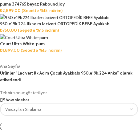
puma 374765 beyaz Rebound Joy
₺
2,899.00
(Sepette %15 indirim)
950.e19k.224 Ilkadım lacivert ORTOPEDİK BEBE Ayakkabı
₺
750.00
(Sepette %15 indirim)
Court Ultra White-pum
₺
1,899.00
(Sepette %15 indirim)
Ana Sayfa
/
Ürünler “Lacivert Ilk Adım Çocuk Ayakkabı 950.e19k.224 Anka” olarak
etiketlendi
Tek bir sonuç gösteriliyor
Show sidebar