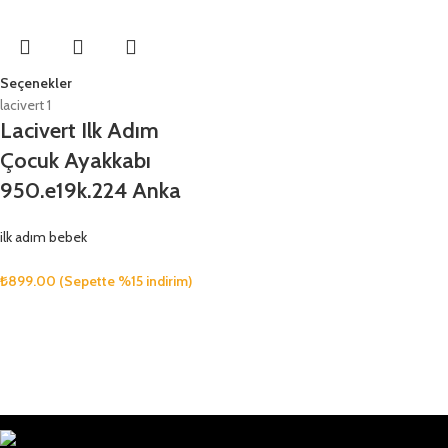
Seçenekler
lacivert 1
Lacivert Ilk Adım
Çocuk Ayakkabı
950.e19k.224 Anka
ilk adım bebek
₺
899.00
(Sepette %15 indirim)