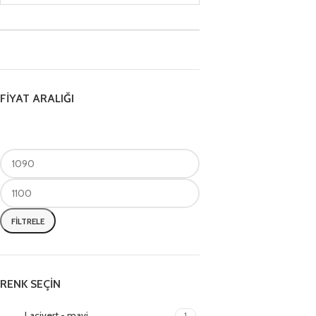
FİYAT ARALIĞI
FILTRELE
RENK SEÇİN
Lacivert - mavi
1