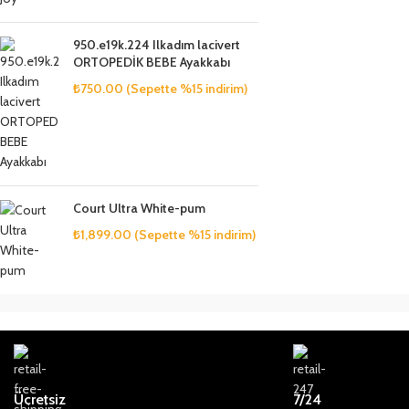
950.e19k.224 Ilkadım lacivert
ORTOPEDİK BEBE Ayakkabı
₺
750.00
(Sepette %15 indirim)
Court Ultra White-pum
₺
1,899.00
(Sepette %15 indirim)
Ücretsiz
7/24