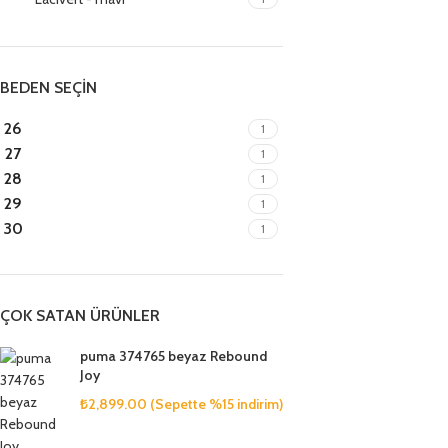
BEDEN SEÇİN
26
1
27
1
28
1
29
1
30
1
ÇOK SATAN ÜRÜNLER
puma 374765 beyaz Rebound
Joy
₺
2,899.00
(Sepette %15 indirim)