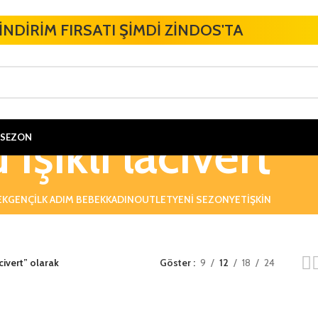
İNDİRİM FIRSATI ŞİMDİ ZİNDOS'TA
Işıklı lacivert
 SEZON
EK
GENÇ
ILK ADIM BEBEK
KADIN
OUTLET
YENI SEZON
YETIŞKIN
acivert” olarak
Göster
9
12
18
24