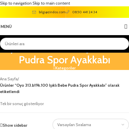
Skip to navigation
Skip to main content
bilgi@zindos.com
0850 441 24 34
MENÜ
Oyo 313.b19k.100 Işıklı Bebe
Pudra Spor Ayakkabı
Kategoriler
Ana Sayfa
/
Ürünler “Oyo 313.b19k.100 Işıklı Bebe Pudra Spor Ayakkabı” olarak
etiketlendi
Tek bir sonuç gösteriliyor
Show sidebar