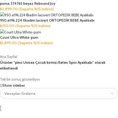
puma 374765 beyaz Rebound Joy
₺
2,899.00
(Sepette %15 indirim)
950.e19k.224 Ilkadım lacivert ORTOPEDİK BEBE Ayakkabı
₺
750.00
(Sepette %15 indirim)
Court Ultra White-pum
₺
1,899.00
(Sepette %15 indirim)
Ana Sayfa
/
Ürünler “pino Unisex Çocuk kırmızı Keten Spor Ayakkabı” olarak
etiketlendi
Tek bir sonuç gösteriliyor
Show sidebar