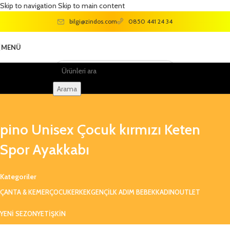
Skip to navigation
Skip to main content
bilgi@zindos.com
0850 441 24 34
MENÜ
Arama
pino Unisex Çocuk kırmızı Keten
Spor Ayakkabı
Kategoriler
ÇANTA & KEMER
ÇOCUK
ERKEK
GENÇ
ILK ADIM BEBEK
KADIN
OUTLET
YENI SEZON
YETIŞKIN