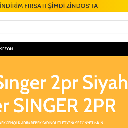
İNDİRİM FIRSATI ŞİMDİ ZİNDOS'TA
 SEZON
ınger 2pr Siya
er SINGER 2PR
KEK
GENÇ
ILK ADIM BEBEK
KADIN
OUTLET
YENI SEZON
YETIŞKIN