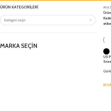
ÜRÜN KATEGORILERI
Ana 
Ürün
Kadı
etike
MARKA SEÇİN
US P
Snea
Günl
₺
1,5