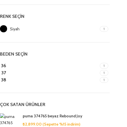
RENK SEÇİN
Siyah
1
BEDEN SEÇİN
36
1
37
1
38
1
ÇOK SATAN ÜRÜNLER
puma 374765 beyaz Rebound Joy
₺
2,899.00
(Sepette %15 indirim)