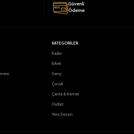
Güvenli
Ödeme
KATEGORILER
Kadın
Erkek
şmesi
Genç
Çocuk
Çanta & Kemer
Outlet
Yeni Sezon