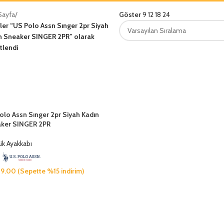
Sayfa
/
Göster
9
12
18
24
ler “US Polo Assn Sınger 2pr Siyah
n Sneaker SINGER 2PR” olarak
tlendi
olo Assn Sınger 2pr Siyah Kadın
ker SINGER 2PR
ük Ayakkabı
49.00
(Sepette %15 indirim)