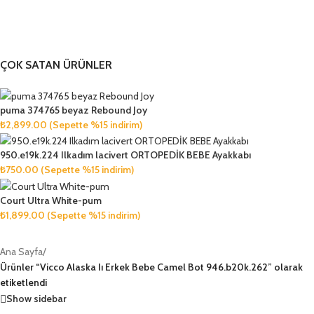
ÇOK SATAN ÜRÜNLER
puma 374765 beyaz Rebound Joy
₺
2,899.00
(Sepette %15 indirim)
950.e19k.224 Ilkadım lacivert ORTOPEDİK BEBE Ayakkabı
₺
750.00
(Sepette %15 indirim)
Court Ultra White-pum
₺
1,899.00
(Sepette %15 indirim)
Ana Sayfa
/
Ürünler “Vicco Alaska Iı Erkek Bebe Camel Bot 946.b20k.262” olarak
etiketlendi
Show sidebar