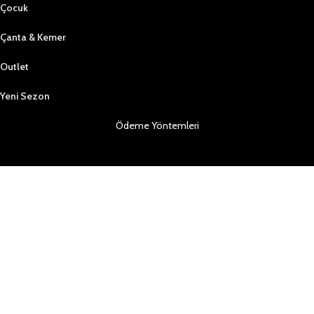
Çocuk
Çanta & Kemer
Outlet
Yeni Sezon
Ödeme Yöntemleri
Sosyal Medya da Bizi Takip Edin
Copyright ©2023 Tüm hakları saklıdır | ZİNDOS AYAKKABI A.Ş