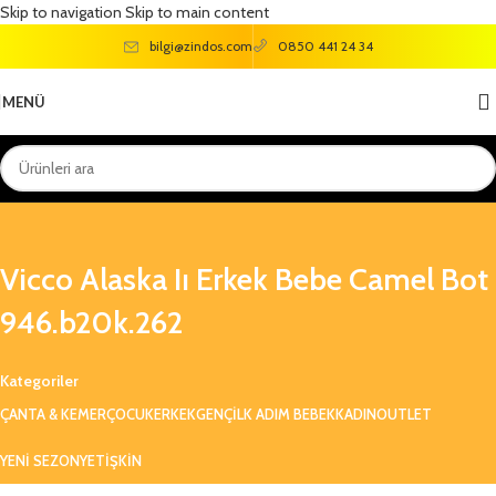
Skip to navigation
Skip to main content
bilgi@zindos.com
0850 441 24 34
MENÜ
Vicco Alaska Iı Erkek Bebe Camel Bot
946.b20k.262
Kategoriler
ÇANTA & KEMER
ÇOCUK
ERKEK
GENÇ
ILK ADIM BEBEK
KADIN
OUTLET
YENI SEZON
YETIŞKIN