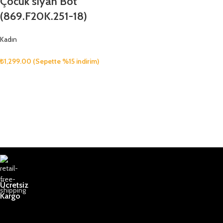
Çocuk siyah Bot
(869.F20K.251-18)
Kadın
₺
1,299.00
(Sepette %15 indirim)
Ücretsiz
Kargo