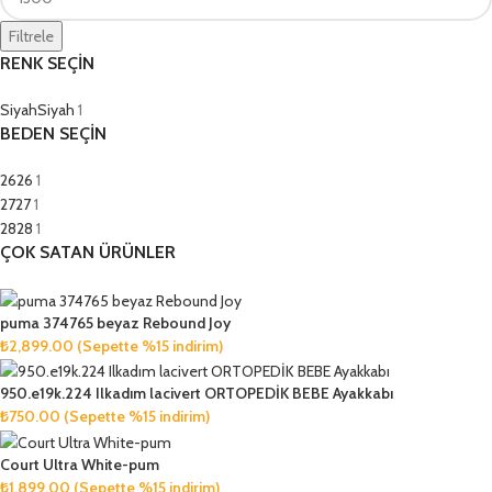
Filtrele
RENK SEÇİN
Siyah
Siyah
1
BEDEN SEÇİN
26
26
1
27
27
1
28
28
1
ÇOK SATAN ÜRÜNLER
puma 374765 beyaz Rebound Joy
₺
2,899.00
(Sepette %15 indirim)
950.e19k.224 Ilkadım lacivert ORTOPEDİK BEBE Ayakkabı
₺
750.00
(Sepette %15 indirim)
Court Ultra White-pum
₺
1,899.00
(Sepette %15 indirim)