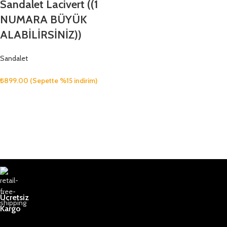
Sandalet Lacivert ((1
NUMARA BÜYÜK
ALABİLİRSİNİZ))
Sandalet
₺
899.00
(Sepette %15 indirim)
Ücretsiz
Kargo