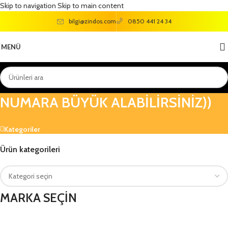
Skip to navigation
Skip to main content
bilgi@zindos.com
0850 441 24 34
MENÜ
VİCCO Limbo Sandalet Lacivert ((1
NUMARA BÜYÜK ALABİLİRSİNİZ))
Kategoriler
Ürün kategorileri
MARKA SEÇİN