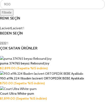
Filtrele
RENK SEÇİN
Lacivert
Lacivert
1
BEDEN SEÇİN
22
22
1
ÇOK SATAN ÜRÜNLER
puma 374765 beyaz Rebound Joy
₺
2,899.00
(Sepette %15 indirim)
950.e19k.224 Ilkadım lacivert ORTOPEDİK BEBE Ayakkabı
₺
750.00
(Sepette %15 indirim)
Court Ultra White-pum
₺
1,899.00
(Sepette %15 indirim)