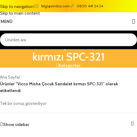
bilgi@zindos.com
Skip to navigation
0850 441 24 34
Skip to main content
MENÜ
Vicco Misha Çocuk Sandalet
kırmızı SPC-321
Kategoriler
Ana Sayfa
/
Ürünler “Vicco Misha Çocuk Sandalet kırmızı SPC-321” olarak
etiketlendi
Tek bir sonuç gösteriliyor
Show sidebar