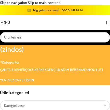
Skip to navigation
Skip to main content
bilgi@zindos.com
0850 441 24 34
MENÜ
vicco miyu fuşya kız çocuk sandalet
(zindos)
Kategoriler
ÇANTA & KEMER
ÇOCUK
ERKEK
GENÇ
ILK ADIM BEBEK
KADIN
OUTLET
YENI SEZON
YETIŞKIN
Ürün kategorileri