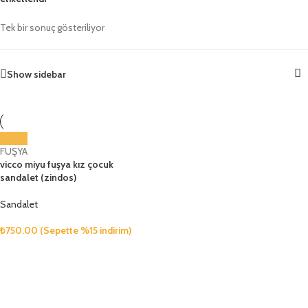
Tek bir sonuç gösteriliyor
Show sidebar
FUŞYA
vicco miyu fuşya kız çocuk
sandalet (zindos)
Sandalet
₺
750.00
(Sepette %15 indirim)