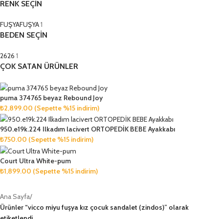
RENK SEÇİN
FUŞYA
FUŞYA
1
BEDEN SEÇİN
26
26
1
ÇOK SATAN ÜRÜNLER
puma 374765 beyaz Rebound Joy
₺
2,899.00
(Sepette %15 indirim)
950.e19k.224 Ilkadım lacivert ORTOPEDİK BEBE Ayakkabı
₺
750.00
(Sepette %15 indirim)
Court Ultra White-pum
₺
1,899.00
(Sepette %15 indirim)
Ana Sayfa
/
Ürünler “vicco miyu fuşya kız çocuk sandalet (zindos)” olarak
etiketlendi