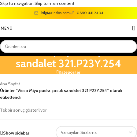
Skip to navigation
Skip to main content
bilgi@zindos.com
0850 441 24 34
MENÜ
Vicco Miyu pudra çocuk
sandalet 321.P23Y.254
Kategoriler
Ana Sayfa
/
Ürünler “Vicco Miyu pudra çocuk sandalet 321.P23Y.254” olarak
etiketlendi
Tek bir sonuç gösteriliyor
Show sidebar