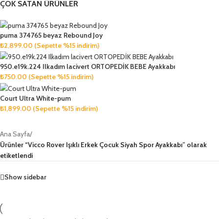
ÇOK SATAN ÜRÜNLER
puma 374765 beyaz Rebound Joy
₺
2,899.00
(Sepette %15 indirim)
950.e19k.224 Ilkadım lacivert ORTOPEDİK BEBE Ayakkabı
₺
750.00
(Sepette %15 indirim)
Court Ultra White-pum
₺
1,899.00
(Sepette %15 indirim)
Ana Sayfa
/
Ürünler “Vicco Rover Işıklı Erkek Çocuk Siyah Spor Ayakkabı” olarak
etiketlendi
Show sidebar