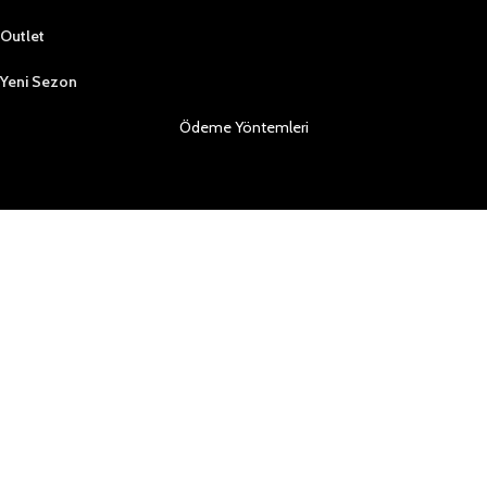
Outlet
Yeni Sezon
Ödeme Yöntemleri
Sosyal Medya da Bizi Takip Edin
Copyright ©2023 Tüm hakları saklıdır | ZİNDOS AYAKKABI A.Ş
Mağaza
Filtreler