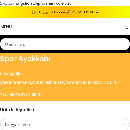
Skip to navigation
Skip to main content
bilgi@zindos.com
0850 441 24 34
MENÜ
Vicco Rover Işıklı Erkek Çocuk Siyah
Spor Ayakkabı
Kategoriler
ÇANTA & KEMER
ÇOCUK
ERKEK
GENÇ
ILK ADIM BEBEK
KADIN
OUTLET
YENI SEZON
YETIŞKIN
Ürün kategorileri