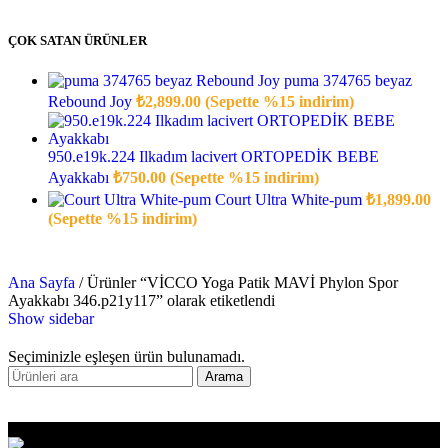
ÇOK SATAN ÜRÜNLER
puma 374765 beyaz
Rebound Joy
₺
2,899.00
(Sepette %15 indirim)
950.e19k.224 Ilkadım lacivert ORTOPEDİK BEBE
Ayakkabı
₺
750.00
(Sepette %15 indirim)
Court Ultra White-pum
₺
1,899.00
(Sepette %15 indirim)
Ana Sayfa
/
Ürünler “VİCCO Yoga Patik MAVİ Phylon Spor
Ayakkabı 346.p21y117” olarak etiketlendi
Show sidebar
Seçiminizle eşleşen ürün bulunamadı.
Arama