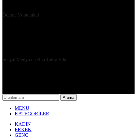
Ödeme Yöntemleri
Sosyal Medya da Bizi Takip Edin
Copyright ©2023 Tüm hakları saklıdır | ZİNDOS AYAKKABI A.Ş
Arama
MENÜ
KATEGORİLER
KADIN
ERKEK
GENÇ