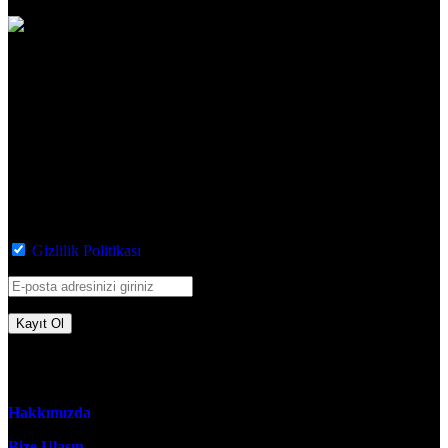
Hızlı
Teslimat
Bültenimize katılın!
Gizlilik Politikası
'nı okudum ve kabul ediyorum
Kurumsal
Hakkımızda
Bize Ulaşın