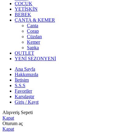
ÇOCUK
YETİŞKİN
BEBEK
ÇANTA & KEMER
Çanta
Çorap
Cüzdan
Kemer
Şapka
OUTLET
YENİ SEZON
YENİ
Ana Sayfa
Hakkımızda
İletişim
S.S.S
Favoriler
Karşılaştır
Giriş / Kayıt
Alışveriş Sepeti
Kapat
Oturum aç
Kapat