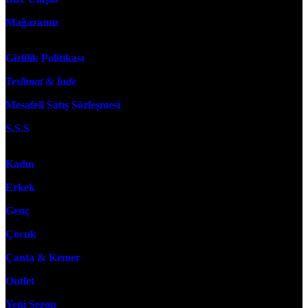
Mağazamız
Bilgilendirme
Gizlilik Politikası
Teslimat & İade
Mesafeli Satış Sözleşmesi
S.S.S
Kategoriler
Kadın
Erkek
Genç
Çocuk
Çanta & Kemer
Outlet
Yeni Sezon