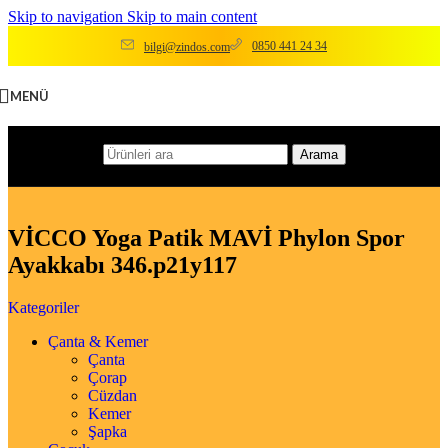
Skip to navigation
Skip to main content
0850 441 24 34
bilgi@zindos.com
MENÜ
Arama
VİCCO Yoga Patik MAVİ Phylon Spor
Ayakkabı 346.p21y117
Kategoriler
Çanta & Kemer
Çanta
Çorap
Cüzdan
Kemer
Şapka