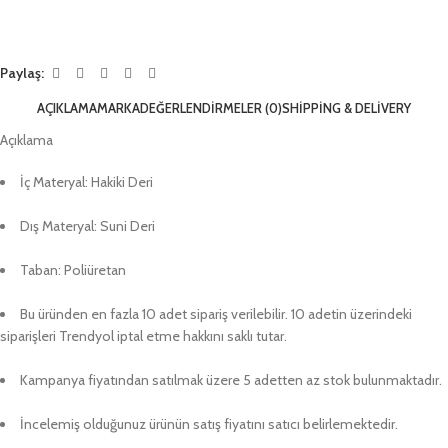
Paylaş:
AÇIKLAMA
MARKA
DEĞERLENDIRMELER (0)
SHIPPING & DELIVERY
Açıklama
İç Materyal: Hakiki Deri
Dış Materyal: Suni Deri
Taban: Poliüretan
Bu üründen en fazla 10 adet sipariş verilebilir. 10 adetin üzerindeki
siparişleri Trendyol iptal etme hakkını saklı tutar.
Kampanya fiyatından satılmak üzere 5 adetten az stok bulunmaktadır.
İncelemiş olduğunuz ürünün satış fiyatını satıcı belirlemektedir.