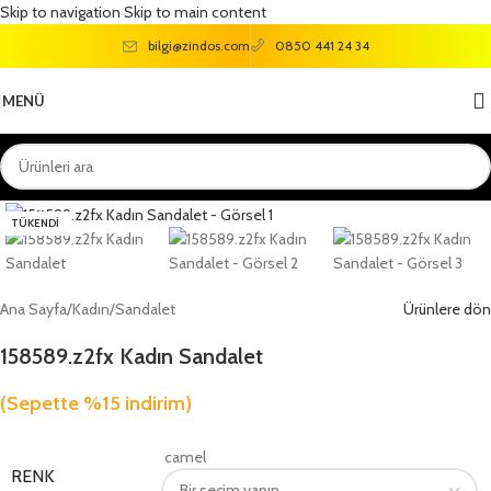
Skip to navigation
Skip to main content
bilgi@zindos.com
0850 441 24 34
MENÜ
Büyütmek için tıklayın
TÜKENDI
Ana Sayfa
/
Kadın
/
Sandalet
Ürünlere dön
158589.z2fx Kadın Sandalet
(Sepette %15 indirim)
camel
RENK