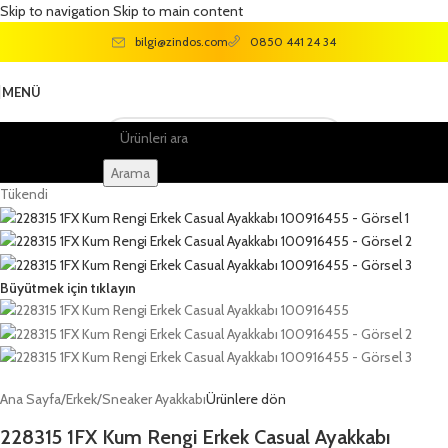
Skip to navigation
Skip to main content
bilgi@zindos.com
0850 441 24 34
MENÜ
Arama
Tükendi
Büyütmek için tıklayın
Ana Sayfa
/
Erkek
/
Sneaker Ayakkabı
Ürünlere dön
228315 1FX Kum Rengi Erkek Casual Ayakkabı