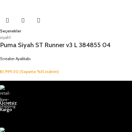
Seçenekler
siyah1
Puma Siyah ST Runner v3 L 384855 04
Sneaker Ayakkabı
₺
1,999.00
(Sepette %15 indirim)
Ücretsiz
Kargo