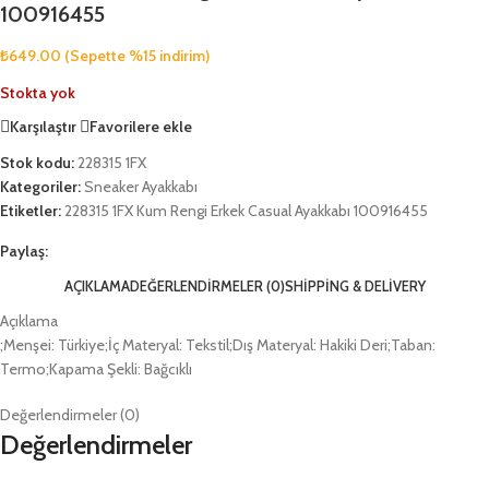
100916455
₺
649.00
(Sepette %15 indirim)
Stokta yok
Karşılaştır
Favorilere ekle
Stok kodu:
228315 1FX
Kategoriler:
Sneaker Ayakkabı
Etiketler:
228315 1FX Kum Rengi Erkek Casual Ayakkabı 100916455
Paylaş:
AÇIKLAMA
DEĞERLENDIRMELER (0)
SHIPPING & DELIVERY
Açıklama
;Menşei: Türkiye;İç Materyal: Tekstil;Dış Materyal: Hakiki Deri;Taban:
Termo;Kapama Şekli: Bağcıklı
Değerlendirmeler (0)
Değerlendirmeler