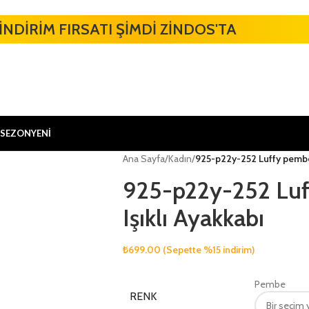
İNDİRİM FIRSATI ŞİMDİ ZİNDOS'TA
 SEZON
YENİ
Ana Sayfa
/
Kadın
/
925-p22y-252 Luffy pembe I
925-p22y-252 Luf
Işıklı Ayakkabı
₺
699.00
(Sepette %15 indirim)
Pembe
RENK