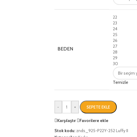
22
23
24
25
26
27
BEDEN
28
29
30
Temizle
-
+
SEPETE EKLE
Karşılaştır
Favorilere ekle
Stok kodu:
znds_925-P22Y-252 Luffy II