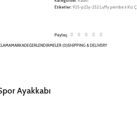
Kategoriler:
Kadın
Etiketler:
925-p22y-252 Luffy pembe Iı Kız Ço
Paylaş:
KLAMA
MARKA
DEĞERLENDIRMELER (0)
SHIPPING & DELIVERY
 Spor Ayakkabı