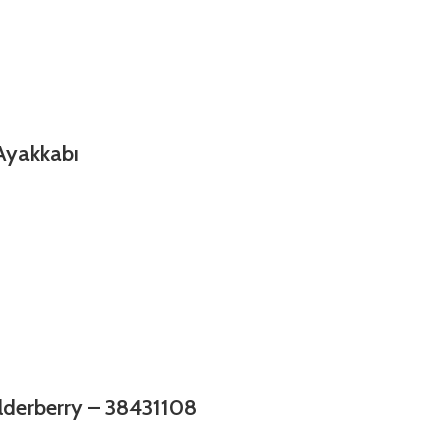
Ayakkabı
lderberry – 38431108