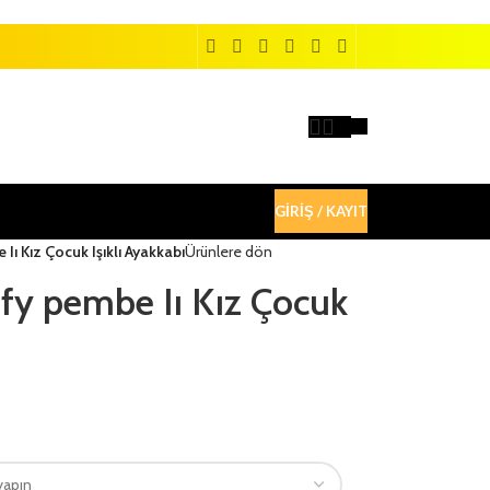
GIRIŞ / KAYIT
ı Kız Çocuk Işıklı Ayakkabı
Ürünlere dön
fy pembe Iı Kız Çocuk