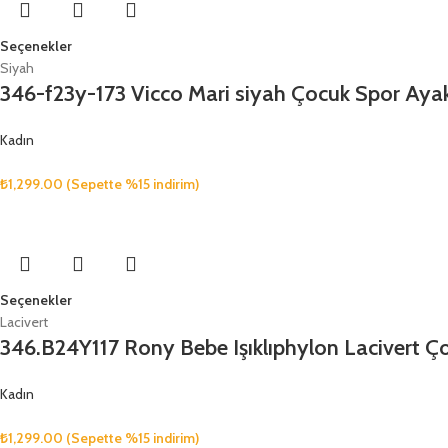
Seçenekler
Siyah
346-f23y-173 Vicco Mari siyah Çocuk Spor Aya
Kadın
₺
1,299.00
(Sepette %15 indirim)
Seçenekler
Lacivert
346.B24Y117 Rony Bebe Işıklıphylon Lacivert Ç
Kadın
₺
1,299.00
(Sepette %15 indirim)