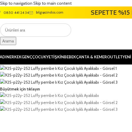
Skip to navigation
Skip to main content
SEPETTE %15 
bilgi@zindos.com
0850 441 24 34
Arama
ADIN
ERKEK
GENÇ
ÇOCUK
YETİŞKİN
BEBEK
ÇANTA & KEMER
OUTLET
YENİ
Büyütmek için tıklayın