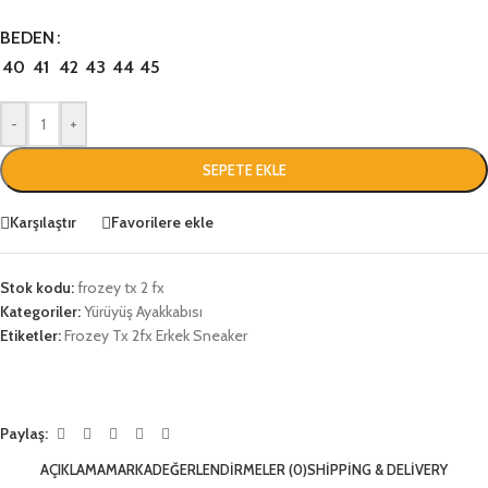
BEDEN
40
41
42
43
44
45
-
+
SEPETE EKLE
Karşılaştır
Favorilere ekle
Stok kodu:
frozey tx 2 fx
Kategoriler:
Yürüyüş Ayakkabısı
Etiketler:
Frozey Tx 2fx Erkek Sneaker
Paylaş:
AÇIKLAMA
MARKA
DEĞERLENDIRMELER (0)
SHIPPING & DELIVERY