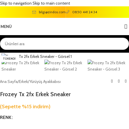
Skip to navigation
Skip to main content
bilgi@zindos.com
0850 441 24 34
MENÜ
Büyütmek için tıklayın
TÜKENDI
Ana Sayfa
/
Erkek
/
Yürüyüş Ayakkabısı
Frozey Tx 2fx Erkek Sneaker
(Sepette %15 indirim)
RENK