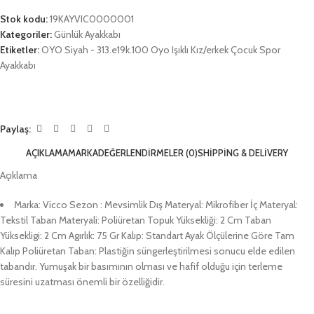
Stok kodu:
19KAYVIC0000001
Kategoriler:
Günlük Ayakkabı
Etiketler:
OYO Siyah - 313.e19k.100 Oyo Işıklı Kız/erkek Çocuk Spor
Ayakkabı
Paylaş:
AÇIKLAMA
MARKA
DEĞERLENDIRMELER (0)
SHIPPING & DELIVERY
Açıklama
Marka: Vicco Sezon : Mevsimlik Dış Materyal: Mikrofiber İç Materyal:
Tekstil Taban Materyali: Poliüretan Topuk Yüksekliği: 2 Cm Taban
Yüksekligi: 2 Cm Agırlık: 75 Gr Kalıp: Standart Ayak Ölçülerine Göre Tam
Kalıp Poliüretan Taban: Plastiğin süngerleştirilmesi sonucu elde edilen
tabandır. Yumuşak bir basımının olması ve hafif olduğu için terleme
süresini uzatması önemli bir özelliğidir.