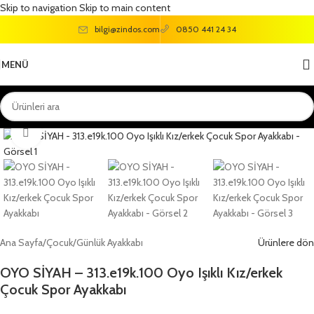
Skip to navigation
Skip to main content
bilgi@zindos.com
0850 441 24 34
MENÜ
Büyütmek için tıklayın
Ana Sayfa
/
Çocuk
/
Günlük Ayakkabı
Ürünlere dön
OYO SİYAH – 313.e19k.100 Oyo Işıklı Kız/erkek
Çocuk Spor Ayakkabı