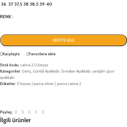
36
37
37,5
38
38,5
39
40
RENK
SEPETE EKLE
Karşılaştır
Favorilere ekle
Stok kodu:
carina 2,0 beyaz
Kategoriler:
Genç
,
Günlük Ayakkabı
,
Sneaker Ayakkabı
,
yetişkin spor
ayakkabı
Etiketler:
0 beyaz ( puma silver )
,
puma carina 2
Paylaş:
İlgili ürünler