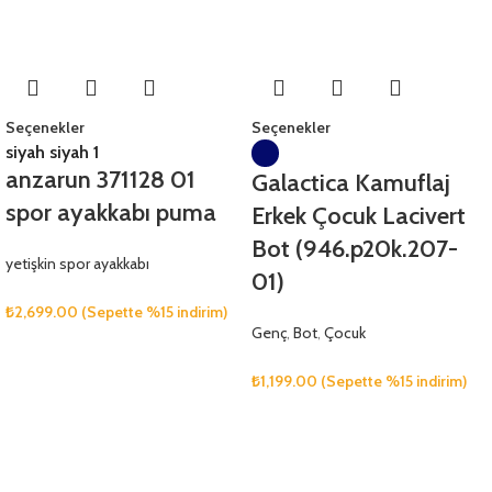
Seçenekler
Seçenekler
siyah siyah 1
anzarun 371128 01
Galactica Kamuflaj
spor ayakkabı puma
Erkek Çocuk Lacivert
Bot (946.p20k.207-
yetişkin spor ayakkabı
01)
₺
2,699.00
(Sepette %15 indirim)
Genç
,
Bot
,
Çocuk
₺
1,199.00
(Sepette %15 indirim)