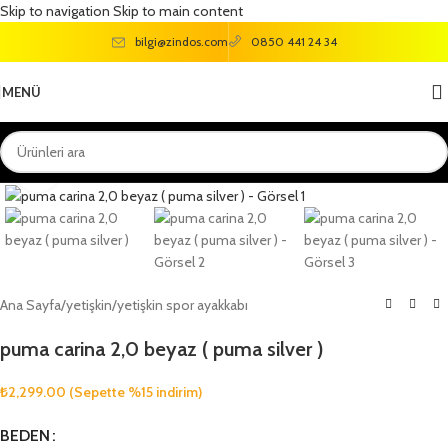
Skip to navigation
Skip to main content
bilgi@zindos.com
0850 441 24 34
MENÜ
Büyütmek için tıklayın
Ana Sayfa
/
yetişkin
/
yetişkin spor ayakkabı
puma carina 2,0 beyaz ( puma silver )
₺
2,299.00
(Sepette %15 indirim)
BEDEN