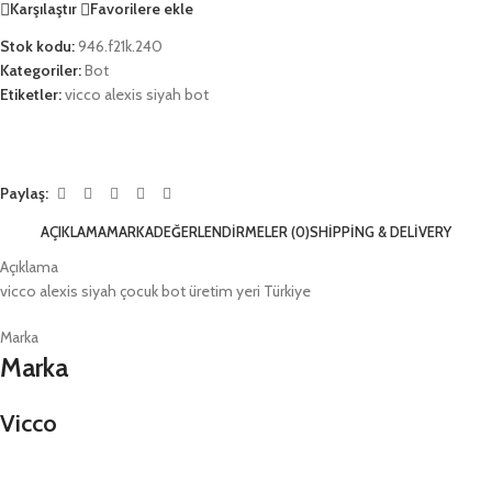
Karşılaştır
Favorilere ekle
Stok kodu:
946.f21k.240
Kategoriler:
Bot
Etiketler:
vicco alexis siyah bot
Paylaş:
AÇIKLAMA
MARKA
DEĞERLENDIRMELER (0)
SHIPPING & DELIVERY
Açıklama
vicco alexis siyah çocuk bot üretim yeri Türkiye
Marka
Marka
Vicco