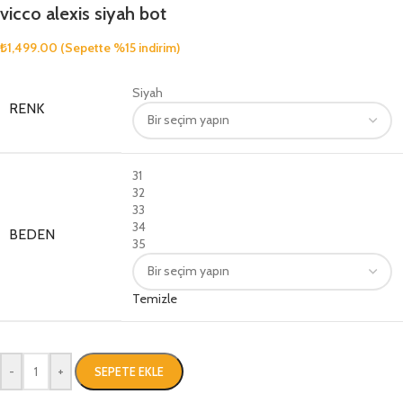
vicco alexis siyah bot
₺
1,499.00
(Sepette %15 indirim)
Siyah
RENK
31
32
33
34
BEDEN
35
Temizle
-
+
SEPETE EKLE