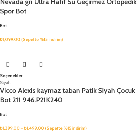
Nevada gri Ultra Hafif Su Geçirmez Ortopedik
Spor Bot
Bot
₺
1,099.00
(Sepette %15 indirim)
Seçenekler
Siyah
Vicco Alexis kaymaz taban Patik Siyah Çocuk
Bot 211 946.P21K240
Bot
₺
1,399.00
–
₺
1,499.00
(Sepette %15 indirim)