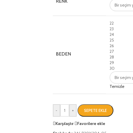
RENK
22
23
24
25
26
27
BEDEN
28
29
30
Temizle
-
+
SEPETE EKLE
Karşılaştır
Favorilere ekle