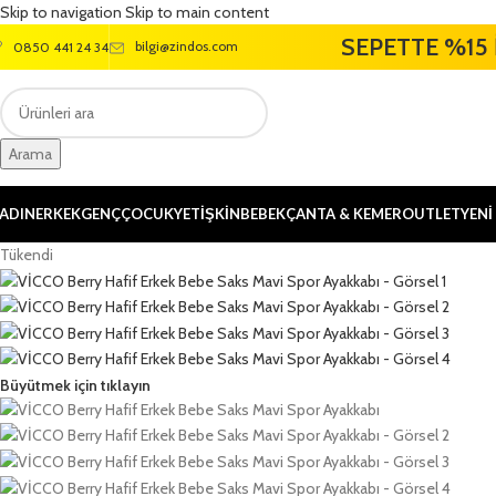
Skip to navigation
Skip to main content
SEPETTE %15 
bilgi@zindos.com
0850 441 24 34
Arama
ADIN
ERKEK
GENÇ
ÇOCUK
YETİŞKİN
BEBEK
ÇANTA & KEMER
OUTLET
YENİ
Tükendi
Büyütmek için tıklayın