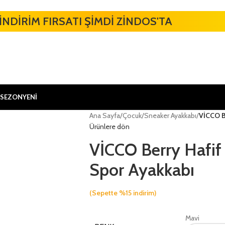
İNDİRİM FIRSATI ŞİMDİ ZİNDOS'TA
 SEZON
YENİ
Ana Sayfa
/
Çocuk
/
Sneaker Ayakkabı
/
VİCCO B
Ürünlere dön
VİCCO Berry Hafif
Spor Ayakkabı
(Sepette %15 indirim)
Mavi