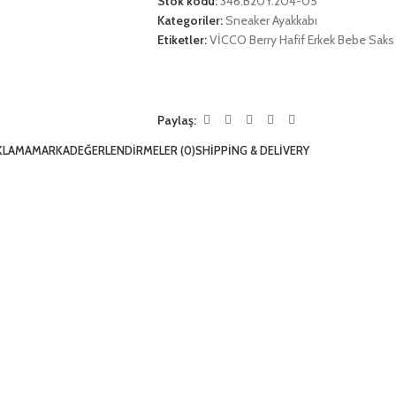
Stok kodu:
346.B20Y.204-05
Kategoriler:
Sneaker Ayakkabı
Etiketler:
VİCCO Berry Hafif Erkek Bebe Saks
Paylaş:
KLAMA
MARKA
DEĞERLENDIRMELER (0)
SHIPPING & DELIVERY