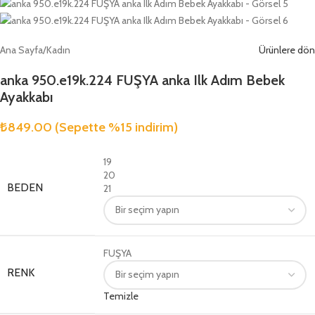
Ana Sayfa
/
Kadın
Ürünlere dön
anka 950.e19k.224 FUŞYA anka Ilk Adım Bebek
Ayakkabı
₺
849.00
(Sepette %15 indirim)
19
20
BEDEN
21
FUŞYA
RENK
Temizle