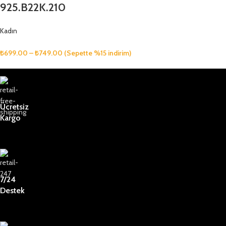
925.B22K.210
Kadın
₺
699.00
–
₺
749.00
(Sepette %15 indirim)
Ücretsiz
Kargo
7/24
Destek