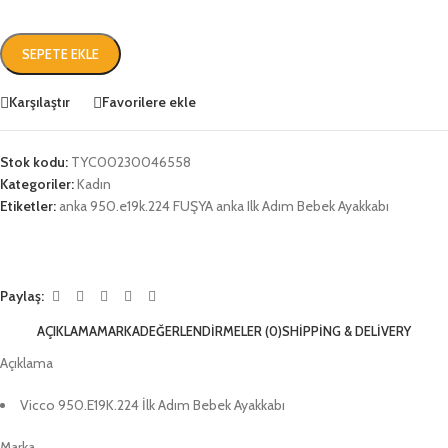
SEPETE EKLE
Karşılaştır
Favorilere ekle
Stok kodu:
TYC00230046558
Kategoriler:
Kadın
Etiketler:
anka 950.e19k.224 FUŞYA anka Ilk Adım Bebek Ayakkabı
Paylaş:
AÇIKLAMA
MARKA
DEĞERLENDIRMELER (0)
SHIPPING & DELIVERY
Açıklama
Vicco 950.E19K.224 İlk Adım Bebek Ayakkabı
Marka