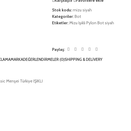
Karşılaştır
Favorilere ekle
Stok kodu:
mizu siyah
Kategoriler:
Bot
Etiketler:
Mizu Işıklı Pylon Bot siyah
Paylaş:
KLAMA
MARKA
DEĞERLENDIRMELER (0)
SHIPPING & DELIVERY
sic Menşei Türkiye IŞIKLI