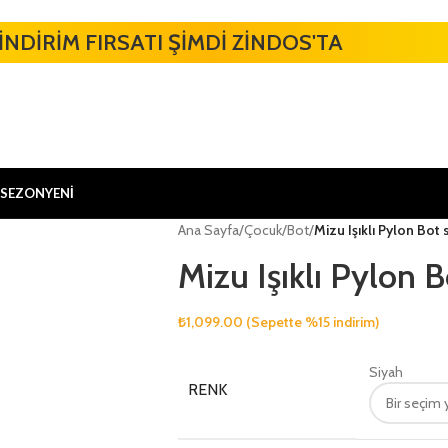
İNDİRİM FIRSATI ŞİMDİ ZİNDOS'TA
 SEZON
YENİ
Ana Sayfa
/
Çocuk
/
Bot
/
Mizu Işıklı Pylon Bot 
Mizu Işıklı Pylon B
₺
1,099.00
(Sepette %15 indirim)
Siyah
RENK