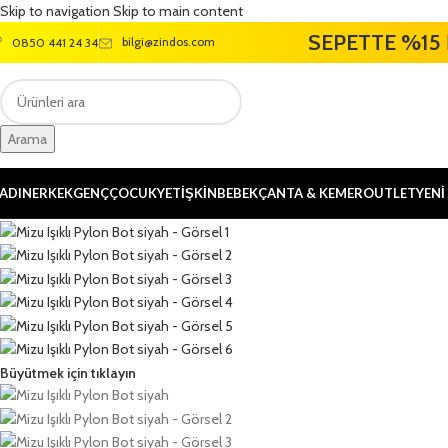
Skip to navigation
Skip to main content
SEPETTE %15 
bilgi@zindos.com
0850 441 24 34
Arama
ADIN
ERKEK
GENÇ
ÇOCUK
YETİŞKİN
BEBEK
ÇANTA & KEMER
OUTLET
YENİ
Büyütmek için tıklayın