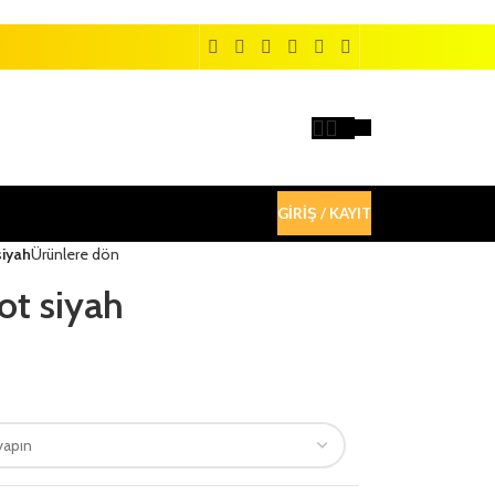
GIRIŞ / KAYIT
siyah
Ürünlere dön
ot siyah