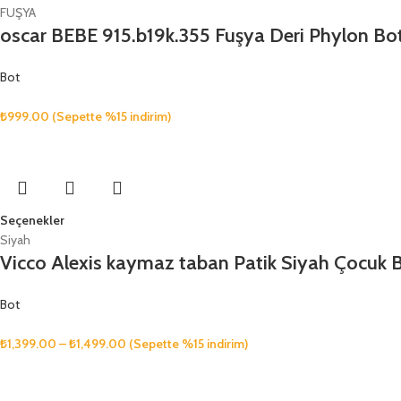
FUŞYA
oscar BEBE 915.b19k.355 Fuşya Deri Phylon Bo
Bot
₺
999.00
(Sepette %15 indirim)
Seçenekler
Siyah
Vicco Alexis kaymaz taban Patik Siyah Çocuk 
Bot
₺
1,399.00
–
₺
1,499.00
(Sepette %15 indirim)