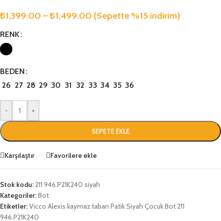
₺
1,399.00
–
₺
1,499.00
(Sepette %15 indirim)
RENK
BEDEN
26
27
28
29
30
31
32
33
34
35
36
-
+
SEPETE EKLE
Karşılaştır
Favorilere ekle
Stok kodu:
211 946.P21K240 siyah
Kategoriler:
Bot
Etiketler:
Vicco Alexis kaymaz taban Patik Siyah Çocuk Bot 211
946.P21K240