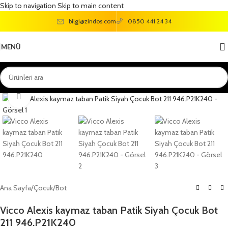
Skip to navigation
Skip to main content
bilgi@zindos.com
0850 441 24 34
MENÜ
Büyütmek için tıklayın
Ana Sayfa
/
Çocuk
/
Bot
Vicco Alexis kaymaz taban Patik Siyah Çocuk Bot
211 946.P21K240