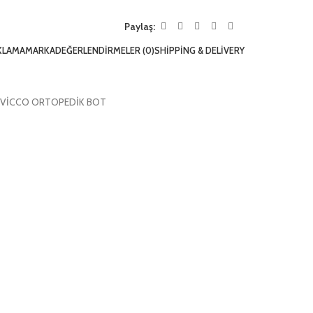
Paylaş:
KLAMA
MARKA
DEĞERLENDIRMELER (0)
SHIPPING & DELIVERY
Z VİCCO ORTOPEDİK BOT