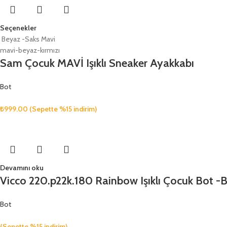
Seçenekler
Beyaz -Saks Mavi
mavi-beyaz-kırmızı
Sam Çocuk MAVİ Işıklı Sneaker Ayakkabı
Bot
₺
999.00
(Sepette %15 indirim)
Devamını oku
Vicco 220.p22k.180 Rainbow Işıklı Çocuk Bot 
Bot
(Sepette %15 indirim)