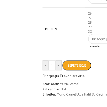
26
27
28
29
BEDEN
30
Temizle
-
+
SEPETE EKLE
Karşılaştır
Favorilere ekle
Stok kodu:
MONO camel
Kategoriler:
Bot
Etiketler:
Mono Camel Ultra Hafif Su Geçirm