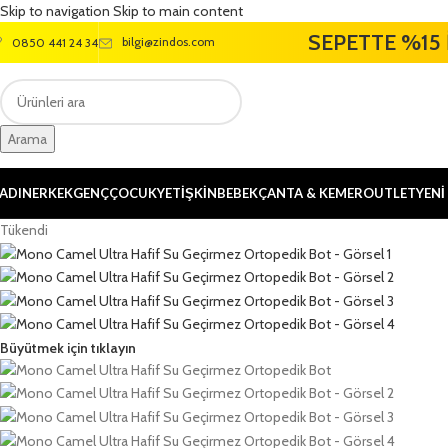
Skip to navigation
Skip to main content
SEPETTE %15 
bilgi@zindos.com
0850 441 24 34
Arama
ADIN
ERKEK
GENÇ
ÇOCUK
YETİŞKİN
BEBEK
ÇANTA & KEMER
OUTLET
YENİ
Tükendi
Büyütmek için tıklayın