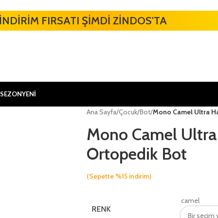
İNDİRİM FIRSATI ŞİMDİ ZİNDOS'TA
 SEZON
YENİ
Ana Sayfa
/
Çocuk
/
Bot
/
Mono Camel Ultra Ha
Mono Camel Ultra
Ortopedik Bot
(Sepette %15 indirim)
camel
RENK