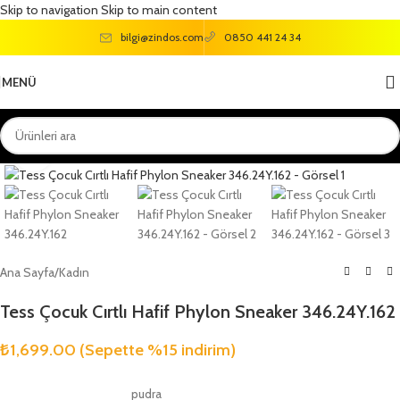
Skip to navigation
Skip to main content
bilgi@zindos.com
0850 441 24 34
MENÜ
Büyütmek için tıklayın
Ana Sayfa
/
Kadın
Tess Çocuk Cırtlı Hafif Phylon Sneaker 346.24Y.162
₺
1,699.00
(Sepette %15 indirim)
pudra