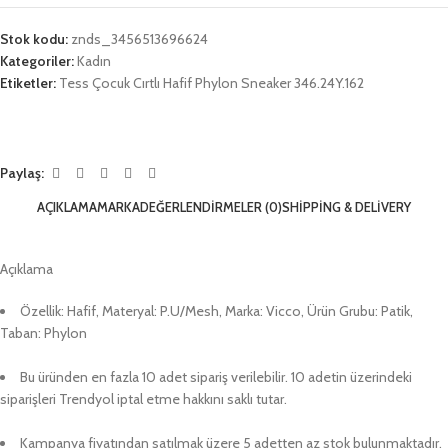
Stok kodu:
znds_3456513696624
Kategoriler:
Kadın
Etiketler:
Tess Çocuk Cırtlı Hafif Phylon Sneaker 346.24Y.162
Paylaş:
AÇIKLAMA
MARKA
DEĞERLENDIRMELER (0)
SHIPPING & DELIVERY
Açıklama
Özellik: Hafif, Materyal: P.U/Mesh, Marka: Vicco, Ürün Grubu: Patik,
Taban: Phylon
Bu üründen en fazla 10 adet sipariş verilebilir. 10 adetin üzerindeki
siparişleri Trendyol iptal etme hakkını saklı tutar.
Kampanya fiyatından satılmak üzere 5 adetten az stok bulunmaktadır.