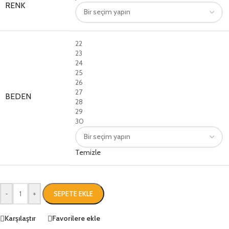
RENK
22
23
24
25
26
27
BEDEN
28
29
30
Temizle
-
+
SEPETE EKLE
Karşılaştır
Favorilere ekle