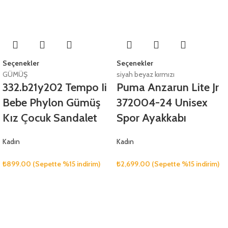
Seçenekler
Seçenekler
GÜMÜŞ
siyah beyaz kırmızı
332.b21y202 Tempo Ii
Puma Anzarun Lite Jr
Bebe Phylon Gümüş
372004-24 Unisex
Kız Çocuk Sandalet
Spor Ayakkabı
Kadın
Kadın
₺
899.00
(Sepette %15 indirim)
₺
2,699.00
(Sepette %15 indirim)