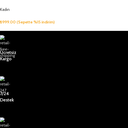
Kadın
₺
999.00
(Sepette %15 indirim)
Ücretsiz
Kargo
7/24
Destek