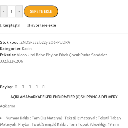
-
+
SEPETE EKLE
Karşılaştır
Favorilere ekle
Stok kodu:
ZNDS-332.b22y.206-PUDRA
Kategoriler:
Kadın
Etiketler:
Vicco Umi Bebe Phylon Erkek Çocuk Pudra Sandalet
332.b22y.206
Paylaş:
AÇIKLAMA
MARKA
DEĞERLENDIRMELER (0)
SHIPPING & DELIVERY
Açıklama
Numara Kalıbı : Tam Dış Materyal : Tekstil İç Materyal : Tekstil Taban
Materyali : Phylon Tarak(Genişlik) Kalıbı : Tam Topuk Yüksekliği : 19mm