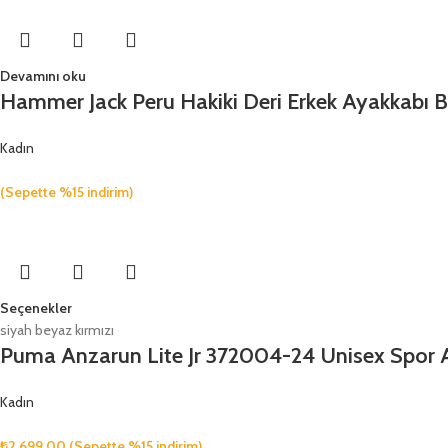
Devamını oku
Hammer Jack Peru Hakiki Deri Erkek Ayakkabı B
Kadın
(Sepette %15 indirim)
Seçenekler
siyah beyaz kırmızı
Puma Anzarun Lite Jr 372004-24 Unisex Spor 
Kadın
₺
2,699.00
(Sepette %15 indirim)