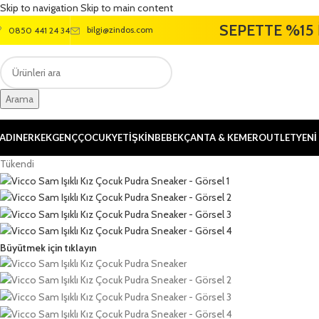
Skip to navigation
Skip to main content
SEPETTE %15 
bilgi@zindos.com
0850 441 24 34
Arama
ADIN
ERKEK
GENÇ
ÇOCUK
YETİŞKİN
BEBEK
ÇANTA & KEMER
OUTLET
YENİ
Tükendi
Büyütmek için tıklayın