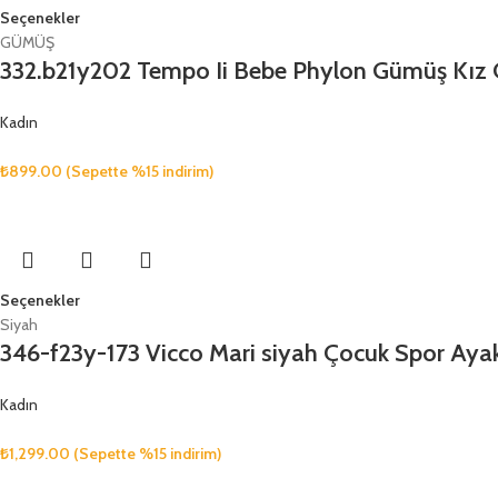
Seçenekler
GÜMÜŞ
332.b21y202 Tempo Ii Bebe Phylon Gümüş Kız 
Kadın
₺
899.00
(Sepette %15 indirim)
Seçenekler
Siyah
346-f23y-173 Vicco Mari siyah Çocuk Spor Aya
Kadın
₺
1,299.00
(Sepette %15 indirim)