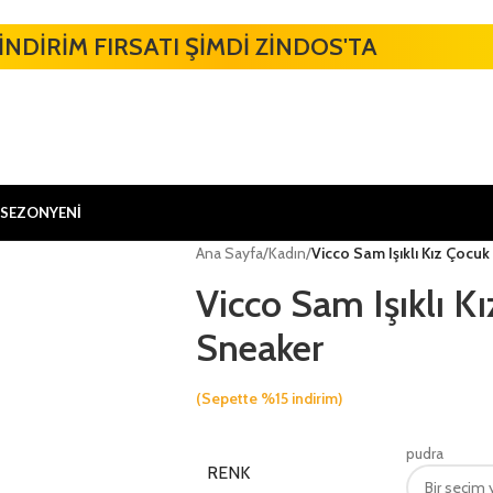
İNDİRİM FIRSATI ŞİMDİ ZİNDOS'TA
 SEZON
YENİ
Ana Sayfa
/
Kadın
/
Vicco Sam Işıklı Kız Çocu
Vicco Sam Işıklı K
Sneaker
(Sepette %15 indirim)
pudra
RENK