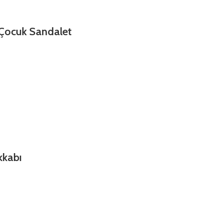
Çocuk Sandalet
kkabı