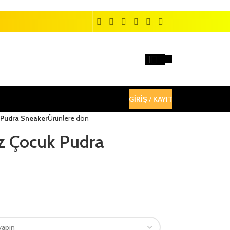
GIRIŞ / KAYIT
k Pudra Sneaker
Ürünlere dön
ız Çocuk Pudra