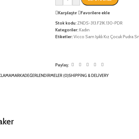
Karşılaştır
Favorilere ekle
Stok kodu:
ZNDS-313.F21K.130-PDR
Kategoriler:
Kadın
Etiketler:
Vicco Sam Işıklı Kız Çocuk Pudra S
Paylaş:
KLAMA
MARKA
DEĞERLENDIRMELER (0)
SHIPPING & DELIVERY
aker